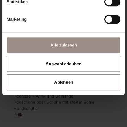
Statistiken
Rucksack
Funktionsunterwäsche
Marketing
Regenschutz
Getränke
Mobiltelefon
körperliche Fitness
Alle zulassen
Erste-Hilfe-Set
Reserveschlauch
Bremsbeläge
Auswahl erlauben
Multitool
Karte bzw. Handy mit genügend Akku
Ablehnen
Verpflegung
Sonnencreme
Radhose + Arm- und Beinlinge
Radschuhe oder Schuhe mit steifer Sohle
Handschuhe
Brille