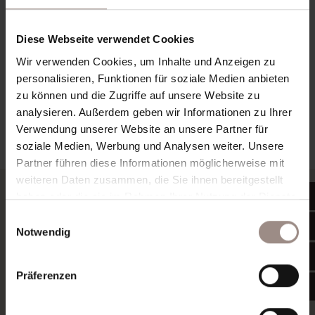
mehr dazu
Diese Webseite verwendet Cookies
Wir verwenden Cookies, um Inhalte und Anzeigen zu
Werkstatt
personalisieren, Funktionen für soziale Medien anbieten
mehr dazu
zu können und die Zugriffe auf unsere Website zu
analysieren. Außerdem geben wir Informationen zu Ihrer
Verwendung unserer Website an unsere Partner für
soziale Medien, Werbung und Analysen weiter. Unsere
Partner führen diese Informationen möglicherweise mit
weiteren Daten zusammen, die Sie ihnen bereitgestellt
haben oder die sie im Rahmen Ihrer Nutzung der Dienste
Das müssen Sie mitnehmen
gesammelt haben.
Einwilligungsauswahl
Ausrüstung für Fahrrad-Touren
Notwendig
Im hochalpinen Gelände können auch harmlose
Touren ohne die richtige Ausrüstung zur Tortur
Präferenzen
werden, deshalb ist es ratsam, eine ausreichende
und funktionstüchtige Ausrüstung mitzunehmen: