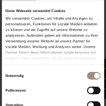
Diese Webseite verwendet Cookies
Wir verwenden Cookies, um Inhalte und Anzeigen zu
personalisieren, Funktionen für soziale Medien anbieten
zu können und die Zugriffe auf unsere Website zu
analysieren. Außerdem geben wir Informationen zu Ihrer
Verwendung unserer Website an unsere Partner für
soziale Medien, Werbung und Analysen weiter. Unsere
Partner führen diese Informationen möglicherweise mit
weiteren Daten zusammen, die Sie ihnen bereitgestellt
NEU ab Frühling 2026
haben oder die sie im Rahmen Ihrer Nutzung der Dienste
Geführte Wanderungen mit
gesammelt haben.
Einwilligungsauswahl
Yvonne
Notwendig
Yvonne, Wanderführerin und Tochter des
Präferenzen
Hauses, führt Sie zweimal wöchentlich zu
ihren persönlichen Kraftorten in den Bergen
und zu den schönsten Aussichtspunkten des
Statistiken