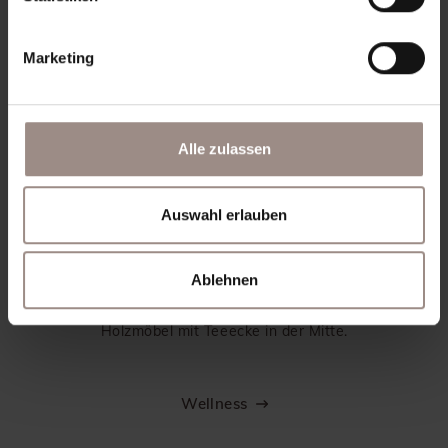
Pustertales. Sie werden Almen und Gipfel
kennenlernen und viel Spannendes über
unsere Heimat erfahren. Nehmen Sie Teil
Marketing
und lassen Sie sich von Yvonnes
Leidenschaft für die Natur begeistern!
Alle zulassen
Mehr erfahren
Auswahl erlauben
Ablehnen
Wellness