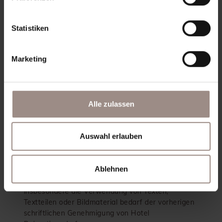
Bildquellen
Statistiken
©Archiv Hotel Reipertingerhof; rotwild.it;
moppetfoto.de; TV Bruneck: Skirama Kronplatz,
Harald Wisthaler, Manuel Kottersteger; Josef
Marketing
Plaickner; Cron4; IDM Südtirol-Alto Adige: Manuel
Kottersteger, Thomas Grüner; Unsplash: Marc
Schulte, Fellipe Ditadi;
Alle zulassen
Urheberrecht
Auswahl erlauben
Das Layout der Homepage, die verwendeten
Grafiken sowie die Inhalte des Internetauftritts
Ablehnen
von Hotel Reipertingerhof sind urheberrechtlich
geschützt. Die Vervielfältigung von Informationen,
insbesondere die Verwendung von Texten,
Textteilen oder Bildmaterial bedarf der vorherigen
schriftlichen Genehmigung von Hotel