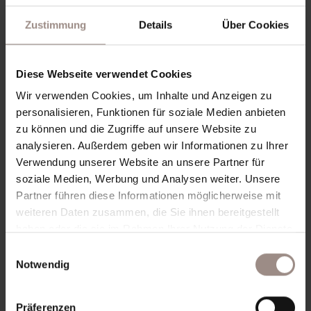
https://ec.europa.eu/CONSUMERS/ODR/
finden.
Verbraucher haben die Möglichkeit, diese
Zustimmung
Details
Über Cookies
Plattform für die Beilegung ihrer Streitigkeiten
über vertragliche Verpflichtungen aus Onlinekauf-
oder online Dienstleistungsverträgen zu nutzen.
Diese Webseite verwendet Cookies
Wir verwenden Cookies, um Inhalte und Anzeigen zu
Inhaber der Verarbeitung der
personalisieren, Funktionen für soziale Medien anbieten
persönlichen Daten
zu können und die Zugriffe auf unsere Website zu
analysieren. Außerdem geben wir Informationen zu Ihrer
Der Inhaber der Verarbeitung der persönlichen
Verwendung unserer Website an unsere Partner für
Daten aus dem Zugriff auf die Website und deren
soziale Medien, Werbung und Analysen weiter. Unsere
Benutzung ist Hotel Reipertingerhof,
Partner führen diese Informationen möglicherweise mit
Reipertingerstr. 3/A, 39031 Bruneck / Reischach –
weiteren Daten zusammen, die Sie ihnen bereitgestellt
Italien. Verantwortlicher für den Datenschutz ist
haben oder die sie im Rahmen Ihrer Nutzung der Dienste
Hotel Reipertingerhof.
gesammelt haben.
Detaillierte Informationen über die Modalitäten der
Einwilligungsauswahl
Notwendig
Verwaltung der Website in Bezug auf die
Verarbeitung der persönlichen Daten derjenigen,
die diese Website konsultieren, finden Sie unter
Präferenzen
dem Punkt Datenschutz.