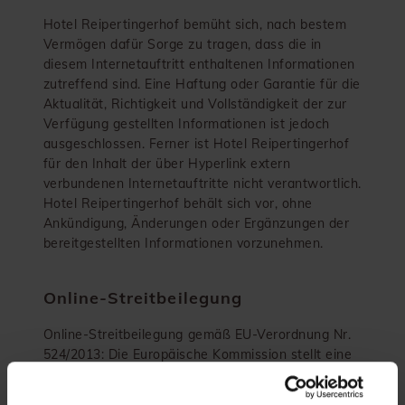
Hotel Reipertingerhof bemüht sich, nach bestem
Vermögen dafür Sorge zu tragen, dass die in
diesem Internetauftritt enthaltenen Informationen
zutreffend sind. Eine Haftung oder Garantie für die
Aktualität, Richtigkeit und Vollständigkeit der zur
Verfügung gestellten Informationen ist jedoch
ausgeschlossen. Ferner ist Hotel Reipertingerhof
für den Inhalt der über Hyperlink extern
verbundenen Internetauftritte nicht verantwortlich.
Hotel Reipertingerhof behält sich vor, ohne
Ankündigung, Änderungen oder Ergänzungen der
bereitgestellten Informationen vorzunehmen.
Online-Streitbeilegung
Online-Streitbeilegung gemäß EU-Verordnung Nr.
524/2013: Die Europäische Kommission stellt eine
Plattform zur Online-Streitbeilegung (OS) bereit,
die Sie unter dem Link