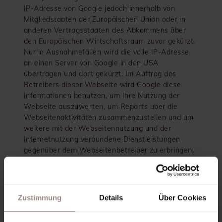
IP-Adresse von Google jedoch innerhalb von
Mitgliedstaaten der Europäischen Union oder in
anderen Vertragsstaaten des Abkommens über
den Europäischen Wirtschaftsraum zuvor gekürzt.
Nur in Ausnahmefällen wird die volle IP-Adresse
an einen Server von Google in den USA
übertragen und dort gekürzt. Im Auftrag des
Betreibers dieser Webseite wird Google diese
Informationen benutzen, um Ihre Nutzung der
Webseite auszuwerten, um Reports über die
Webseitenaktivitäten zusammenzustellen und um
weitere mit der Webseitennutzung und der
Internetnutzung verbundene Dienstleistungen
gegenüber dem Webseitenbetreiber zu erbringen.
Die im Rahmen von Google Analytics von Ihrem
Browser übermittelte IP-Adresse wird nicht mit
anderen Daten von Google zusammengeführt.
Sie können die Speicherung der Cookies durch
Zustimmung
Details
Über Cookies
eine entsprechende Einstellung Ihrer Browser-
Software verhindern; wir weisen Sie jedoch darauf