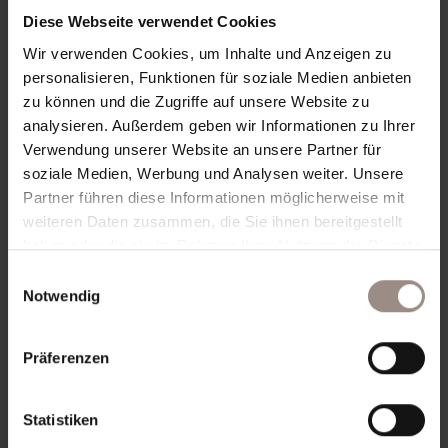
hin, dass Sie in diesem Fall gegebenenfalls nicht
Diese Webseite verwendet Cookies
sämtliche Funktionen dieser Webseite
vollumfänglich werden nutzen können. Sie können
Wir verwenden Cookies, um Inhalte und Anzeigen zu
darüber hinaus die Erfassung der durch das
personalisieren, Funktionen für soziale Medien anbieten
Cookie erzeugten und auf Ihre Nutzung der
zu können und die Zugriffe auf unsere Website zu
Webseite bezogenen Daten (inkl. Ihrer IP-Adresse)
analysieren. Außerdem geben wir Informationen zu Ihrer
an Google sowie die Verarbeitung dieser Daten
Verwendung unserer Website an unsere Partner für
durch Google verhindern, indem sie das unter dem
soziale Medien, Werbung und Analysen weiter. Unsere
folgenden Link verfügbare Browser-Plugin
Partner führen diese Informationen möglicherweise mit
herunterladen und
weiteren Daten zusammen, die Sie ihnen bereitgestellt
installieren:
https://tools.google.com/dlpage/gaopt
haben oder die sie im Rahmen Ihrer Nutzung der Dienste
out?hl=de
.
gesammelt haben.
Einwilligungsauswahl
Notwendig
Speicherdauer
Präferenzen
Wir verarbeiten und speichern Ihre Daten nur so
lange, wie dies für die Verarbeitung oder zur
Einhaltung gesetzlicher Pflichten erforderlich ist.
Statistiken
Nach Wegfall des Verarbeitungszwecks werden