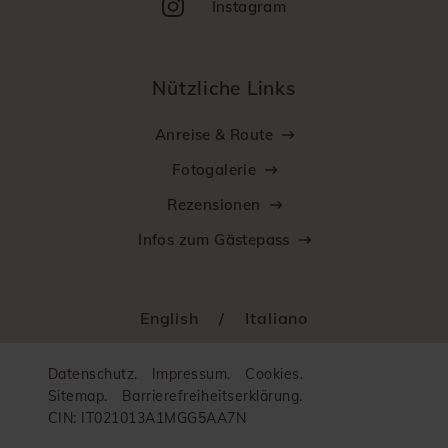
Instagram
Nützliche Links
Anreise & Route
Fotogalerie
Rezensionen
Infos zum Gästepass
English
/
Italiano
Datenschutz.
Impressum.
Cookies.
Sitemap.
Barrierefreiheitserklärung.
CIN: IT021013A1MGG5AA7N