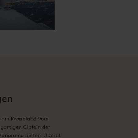
gen
ol am
Kronplatz
! Vom
gartigen Gipfeln der
Panorama
bieten. Überall