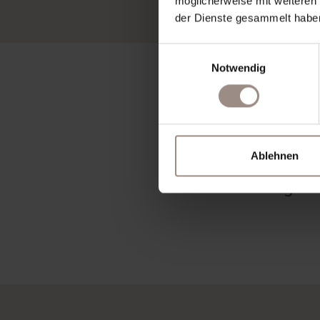
möglicherweise mit weiteren
der Dienste gesammelt habe
Einwilligungsauswahl
Notwendig
Ablehnen
Sportliche Action o
nötigen 