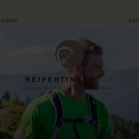
orbike
So