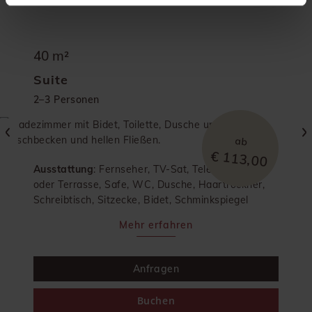
40 m²
Suite
2–3 Personen
ab
€ 113,00
Ausstattung
: Fernseher, TV-Sat, Telefon, Balkon
oder Terrasse, Safe, WC, Dusche, Haartrockner,
Schreibtisch, Sitzecke, Bidet, Schminkspiegel
Mehr erfahren
Anfragen
Buchen