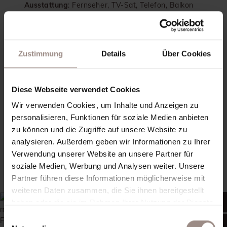
Ausstattung
: Fernseher, TV-Sat, Telefon, Balkon
oder Terrasse, Safe, WC, Dusche, Haartrockner,
Sitzecke, Bidet, Schminkspiegel
Mehr erfahren
Zustimmung
Details
Über Cookies
Anfragen
Diese Webseite verwendet Cookies
Buchen
Wir verwenden Cookies, um Inhalte und Anzeigen zu
personalisieren, Funktionen für soziale Medien anbieten
zu können und die Zugriffe auf unsere Website zu
analysieren. Außerdem geben wir Informationen zu Ihrer
30 m²
Verwendung unserer Website an unsere Partner für
Junior Suite De Lux
soziale Medien, Werbung und Analysen weiter. Unsere
Partner führen diese Informationen möglicherweise mit
2 Personen
weiteren Daten zusammen, die Sie ihnen bereitgestellt
haben oder die sie im Rahmen Ihrer Nutzung der Dienste
ab
gesammelt haben.
Einwilligungsauswahl
€ 105,00