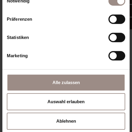
Notwendig
Präferenzen
Statistiken
Marketing
Ausstattung:
Fernseher, TV-Sat, Telefon, Balkon
oder Terrasse, Safe, WC, Dusche, Haartrockner,
Alle zulassen
Bidet, Schminkspiegel, Sessel mit Beistelltisch
Mehr erfahren
Auswahl erlauben
Anfragen
Ablehnen
Buchen